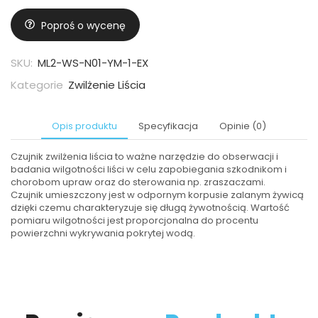
Poproś o wycenę
SKU:
ML2-WS-N01-YM-1-EX
Kategorie
Zwilżenie Liścia
Opis produktu
Specyfikacja
Opinie (0)
Czujnik zwilżenia liścia to ważne narzędzie do obserwacji i
badania wilgotności liści w celu zapobiegania szkodnikom i
chorobom upraw oraz do sterowania np. zraszaczami.
Czujnik umieszczony jest w odpornym korpusie zalanym żywicą
dzięki czemu charakteryzuje się długą żywotnością. Wartość
pomiaru wilgotności jest proporcjonalna do procentu
powierzchni wykrywania pokrytej wodą.