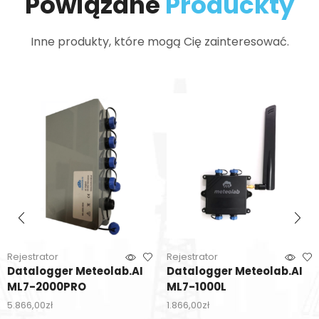
Powiązane
Produckty
Inne produkty, które mogą Cię zainteresować.
Rejestrator
Rejestrator
Datalogger Meteolab.AI
Datalogger Meteolab.AI
ML7-2000PRO
ML7-1000L
5.866,00
zł
1.866,00
zł