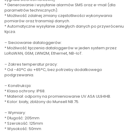
* Generowanie i wysyłanie alarmów SMS oraz e-mail (dla
parametrów technicznych).
* Możliwość zdalnej zmiany częstotliwości wykonywania
pomiarów oraz transmisji danych.
* Automatyczne wysyłanie zaległych danych po przywróceniu
łącza.
– Sieciowanie dataloggerów:
* Możliwość łączenia dataloggerów w jeden system przez
LoRaWAN, GSM, LWM2M, Ethernet, NB-IoT.
– Zakres temperatur pracy:
* Od -40°C do +65°C, bez potrzeby dodatkowego
podgrzewania.
– Konstrukcja:
* Klasa ochrony: IP68.
* Materiał: odporny na promieniowanie UV ASA UL94HB.
* Kolor: biały, zbliżony do Munsell N8.75.
– Wymiary:
* Długość: 205mm
* Szerokość: 125mm
* Wysokość: 50mm