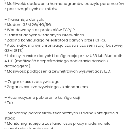
* Możliwość dodawania harmonogramów odczytu parametrów
z poszczególnych czujników.
– Transmisja danych:
* Modem GSM 2G/4G/5G.
* Wbudowany stos protokołów TCP/IP.
* Transfer danych w zadanych interwałach.
* Zdalna konfiguracja rejestratora danych przez GPRS.
* Automatyczna synchronizacja czasu z czasem stacji bazowej
GSM (BTS).
* Lokalny transfer danych i konfiguracja przez USB lub Bluetooth
4.1 LP (możliwość bezpośredniego pobierania danych z
dataloggera).
* Możliwość podłączenia zewnętrznych wyświetlaczy LED.
– Zegar czasu rzeczywistego
* Zegar czasu rzeczywistego z kalendarzem.
– Automatyczne pobieranie konfiguracji:
* Tak.
– Monitoring parametrów technicznych i zdalna konfiguracja
stacji:
* Monitoring napięcia zasilania, czas pracy modemu, siła
sygnału sieci komórkowej.