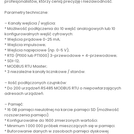
profesjonalistów, którzy cenią precyzję i niezawodność.
Parametry techniczne:
– Kanały wejścia / wyjścia:
* Możliwość podłączenia do 10 wejść analogowych lub 10
konfigurowalnych wejść cyfrowych:
* Wejścia prądowe 0-25 mA;
* Wejścia impulsowe;
* Wejścia napięciowe (np. 0-5 V);
* RTD (Pt100 lub PT1000) 3-przewodowe + 4-przewodowe;
* SDI-12;
* MODBUS RTU Master;
* 3 niezależne kanały licznikowe / stanów.
– Ilość podłączonych czujników:
* Do 200 urządzeń RS485 MODBUS RTU o niepowtarzających
adresach urządzeń.
– Pamięć:
* 16 GB pamięci nieulotnej na karcie pamięci SD (możliwość
rozszerzenia pamięci).
* Konfigurowalne do 1600 zmierzonych wartości.
* Minimum 1 000 000 próbek mieszczących się w pamięci.
* Buforowanie danych w zasobach pamięci dyskowej