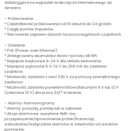
dataloggera na wypadek braku łącza internetowego do
serwera.
– Próbkowanie:
* Częstotliwość próbkowania od 10 sekund do 24 godzin.
* Ciągły pomiar impulsów.
* Sterowanie zapisem danych na poszczególnych czujnikach.
– Zasilanie:
* PoE (Power over Ethernet).
* Zintegrowany akumulator litowo-jonowy 48 Wh.
* Napięcie wejściowe 6-24 V dla układu ładowania.
* Napięcia wyjściowe 5 V i 12 V do 200 mA do zasilania
czujników.
* Możliwość zasilania z sieci 230 V za pomocą zewnętrznego
zasilacza.
* Możliwość zasilania panelami fotowoltaicznymi 9 V lub 12 V
(zalecane 12 V) dla pracy 24/7 w terenie.
– Alarmy i harmonogramy:
* Alarmy: powyżej, poniżej lub w zakresie.
* Akcje alarmowe: wysyłanie SMS-ów,
przyspieszenie/spowolnienie próbki/transmisji,
wzbudzanie/wyłączanie alarmów w zależności od wyników
pomiarów.