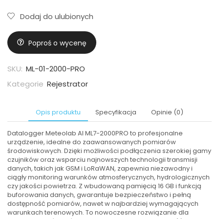
Dodaj do ulubionych
Poproś o wycenę
SKU:
ML-01-2000-PRO
Kategorie
Rejestrator
Opis produktu
Specyfikacja
Opinie (0)
Datalogger Meteolab AI
ML7-2000PRO
to profesjonalne
urządzenie, idealne do zaawansowanych pomiarów
środowiskowych. Dzięki możliwości podłączenia szerokiej gamy
czujników oraz wsparciu najnowszych technologii transmisji
danych, takich jak GSM i LoRaWAN, zapewnia niezawodny i
ciągły monitoring warunków atmosferycznych, hydrologicznych
czy jakości powietrza. Z wbudowaną pamięcią 16 GB i funkcją
buforowania danych, gwarantuje bezpieczeństwo i pełną
dostępność pomiarów, nawet w najbardziej wymagających
warunkach terenowych. To nowoczesne rozwiązanie dla