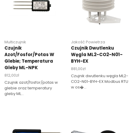
Multiczujnik
Jakość Powietrza
Czujnik
Czujnik Dwutlenku
Azot/fosfor/potas W
Węgla ML2-CO2-N01-
Glebie; Temperatura
BYH-EX
Gleby ML-NPK
881,00
zł
812,00
zł
Czujnik dwutlenku węgla ML2-
CO2-N01-BYH-EX Modbus RTU
Czujnik azot/fosfor/potas w
w os�...
glebie oraz temperatury
gleby ML...