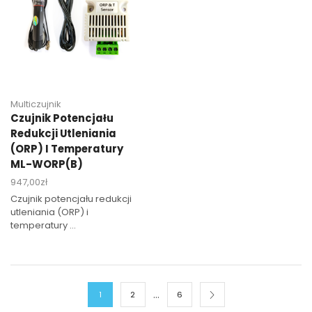
Multiczujnik
Czujnik Potencjału
Redukcji Utleniania
(ORP) I Temperatury
ML-WORP(B)
947,00
zł
Czujnik potencjału redukcji
utleniania (ORP) i
temperatury ...
…
1
2
6