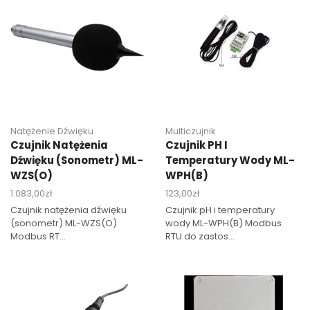
Natężenie Dźwięku
Multiczujnik
Czujnik Natężenia
Czujnik PH I
Dźwięku (sonometr) ML-
Temperatury Wody ML-
WZS(O)
WPH(B)
1.083,00
zł
123,00
zł
Czujnik natężenia dźwięku
Czujnik pH i temperatury
(sonometr) ML-WZS(O)
wody ML-WPH(B) Modbus
Modbus RT...
RTU do zastos...