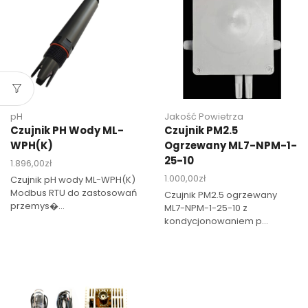
pH
Jakość Powietrza
Czujnik PH Wody ML-
Czujnik PM2.5
WPH(K)
Ogrzewany ML7-NPM-1-
25-10
1.896,00
zł
1.000,00
zł
Czujnik pH wody ML-WPH(K)
Modbus RTU do zastosowań
Czujnik PM2.5 ogrzewany
przemys�...
ML7-NPM-1-25-10 z
kondycjonowaniem p...