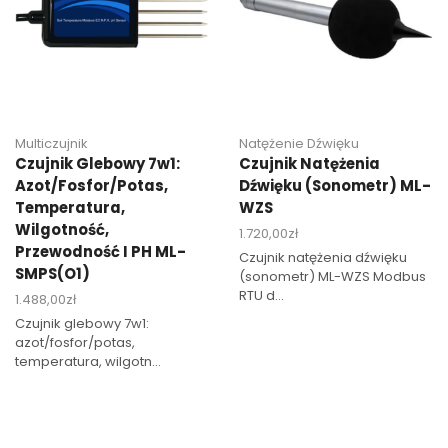
Multiczujnik
Natężenie Dźwięku
Czujnik Glebowy 7w1:
Czujnik Natężenia
Azot/fosfor/potas,
Dźwięku (sonometr) ML-
Temperatura,
WZS
Wilgotność,
1.720,00
zł
Przewodność I PH ML-
Czujnik natężenia dźwięku
SMPS(O1)
(sonometr) ML-WZS Modbus
RTU d...
1.488,00
zł
Czujnik glebowy 7w1:
azot/fosfor/potas,
temperatura, wilgotn...